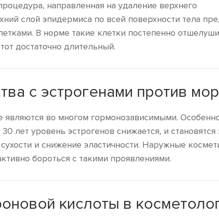
процедура, направленная на удаление верхнего
хний слой эпидермиса по всей поверхности тела пр
етками. В норме такие клетки постепенно отшелуш
этот достаточно длительный.
тва с эстрогенами против мо
е являются во многом гормонозависимыми. Особенно
 30 лет уровень эстрогенов снижается, и становятся
сухости и снижение эластичности. Наружные космет
активно бороться с такими проявлениями.
роновой кислоты в косметоло