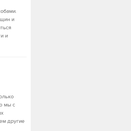
собами.
рщин и
яться
и и
только
о мы с
ых
чем другие