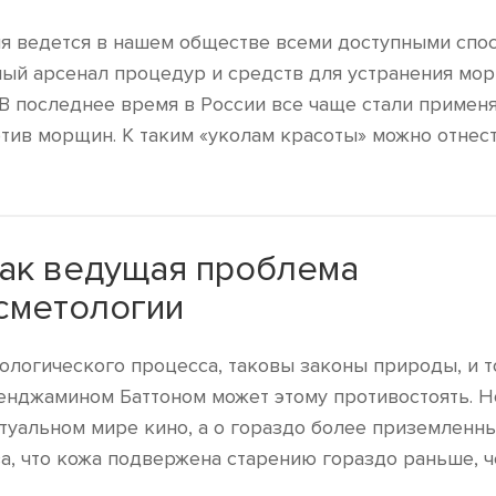
ия ведется в нашем обществе всеми доступными спо
лый арсенал процедур и средств для устранения мо
В последнее время в России все чаще стали примен
тив морщин. К таким «уколам красоты» можно отнест
как ведущая проблема
сметологии
ологического процесса, таковы законы природы, и 
енджамином Баттоном может этому противостоять. Н
туальном мире кино, а о гораздо более приземленн
ва, что кожа подвержена старению гораздо раньше, 