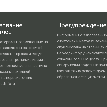
зование
Предупреждение
алов
Информация о заболеваниях,
симптомах и методах лечен
материалы, размещенные на
опубликована на страницах 
е, защищены законом об
Вебмединфо.ру исключител
 смежных правах и могут
ознакомительных целях. Пр
зованы третьими лицами в
обнаружении подобных приз
ет полностью или частично
настоятельно рекомендуем
указании активной
обратиться к специалистам.
 на первоисточник —
edinfo.ru.