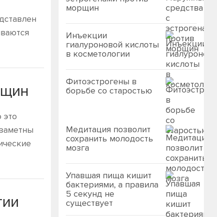
морщин
едставлен
иваются
Инъекции
гиалуроновой кислоты
в косметологии
Фитоэстрогены в
рщин
борьбе со старостью
 это
Медитация позволит
 заметны
сохранить молодость
ические
мозга
Упавшая пища кишит
бактериями, а правила
5 секунд не
гии
существует