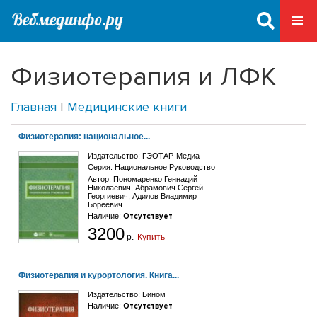
Физиотерапия и ЛФК
Главная
|
Медицинские книги
Физиотерапия: национальное...
Издательство:
ГЭОТАР-Медиа
Серия:
Национальное Руководство
Автор:
Пономаренко Геннадий
Николаевич
,
Абрамович Сергей
Георгиевич
,
Адилов Владимир
Бореевич
Наличие:
Отсутствует
3200
р.
Купить
Физиотерапия и курортология. Книга...
Издательство:
Бином
Наличие:
Отсутствует