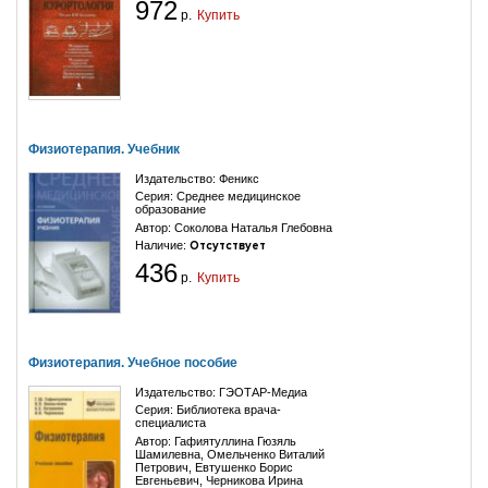
972
р.
Купить
Физиотерапия. Учебник
Издательство:
Феникс
Серия:
Среднее медицинское
образование
Автор:
Соколова Наталья Глебовна
Наличие:
Отсутствует
436
р.
Купить
Физиотерапия. Учебное пособие
Издательство:
ГЭОТАР-Медиа
Серия:
Библиотека врача-
специалиста
Автор:
Гафиятуллина Гюзяль
Шамилевна
,
Омельченко Виталий
Петрович
,
Евтушенко Борис
Евгеньевич
,
Черникова Ирина