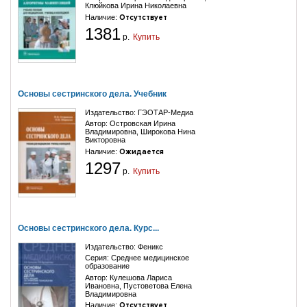
Клюйкова Ирина Николаевна
Наличие:
Отсутствует
1381
р.
Купить
Основы сестринского дела. Учебник
Издательство:
ГЭОТАР-Медиа
Автор:
Островская Ирина
Владимировна
,
Широкова Нина
Викторовна
Наличие:
Ожидается
1297
р.
Купить
Основы сестринского дела. Курс...
Издательство:
Феникс
Серия:
Среднее медицинское
образование
Автор:
Кулешова Лариса
Ивановна
,
Пустоветова Елена
Владимировна
Наличие:
Отсутствует