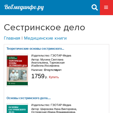
Сестринское дело
Главная
|
Медицинские книги
Теоретические основы сестринского...
Издательство:
ГЭОТАР-Медиа
Автор:
Мухина Светлана
Анатольевна
,
Тарновская
Изабелла Иосифовна
Наличие:
Отсутствует
1759
р.
Купить
Основы сестринского дела....
Издательство:
ГЭОТАР-Медиа
Автор:
Широкова Нина Викторовна
,
Островская Ирина Владимировна
,