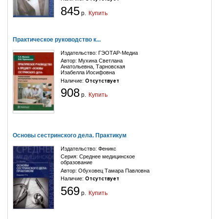
845
р.
Купить
Практическое руководство к...
Издательство:
ГЭОТАР-Медиа
Автор:
Мухина Светлана
Анатольевна
,
Тарновская
Изабелла Иосифовна
Наличие:
Отсутствует
908
р.
Купить
Основы сестринского дела. Практикум
Издательство:
Феникс
Серия:
Среднее медицинское
образование
Автор:
Обуховец Тамара Павловна
Наличие:
Отсутствует
569
р.
Купить