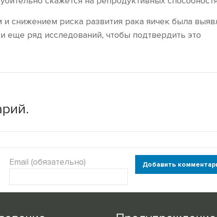
губительно скажется на репродуктивных способностя
м и снижением риска развития рака яичек была выяв
и еще ряд исследований, чтобы подтвердить это
рий.
Email (обязательно)
Добавить комментар