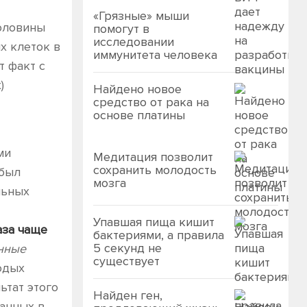
«Грязные» мыши
половины
помогут в
исследовании
х клеток в
иммунитета человека
т факт с
)
Найдено новое
средство от рака на
основе платины
ми
Медитация позволит
сохранить молодость
 был
мозга
льных
Упавшая пища кишит
аза чаще
бактериями, а правила
5 секунд не
нные
существует
одых
ьтат этого
Найден ген,
анных в