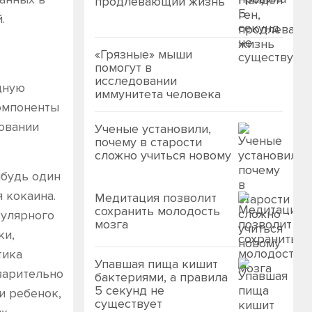
продлевающий жизнь
.
«Грязные» мыши
помогут в
исследовании
дную
иммунитета человека
компоненты
зовании
Ученые установили,
почему в старости
сложно учиться новому
ибудь один
 кокаина.
Медитация позволит
сохранить молодость
кулярного
мозга
ки,
тика
Упавшая пища кишит
варительно
бактериями, а правила
5 секунд не
и ребенок,
существует