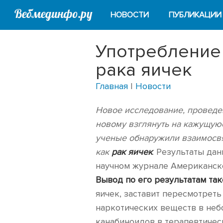
НОВОСТИ
ПУБЛИКАЦИИ
Употребление
рака яичек
Главная
|
Новости
Новое исследование, проведен
новому взглянуть на кажущуюс
ученые обнаружили взаимосвя
как
рак яичек
. Результаты да
научном журнале Американско
Вывод по его результатам так
яичек, заставит пересмотрет
наркотических веществ в неб
канабиноидов в терапевтичес