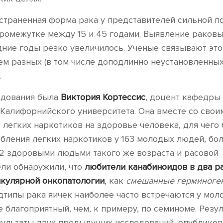
остраненная форма рака у представителей сильной 
ромежутке между 15 и 45 годами. Выявление раковы
дние годы резко увеличилось. Ученые связывают это
м разных (в том числе доподлинно неустановленных
.
едования была
Виктория Кортессис
, доцент кафедры
алифорнийского университета. Она вместе со свои
 легких наркотиков на здоровье человека, для чего
бления легких наркотиков у 163 молодых людей, бо
92 здоровыми людьми такого же возраста и расовой
ли обнаружили, что
любители канабиноидов в два р
икулярной онкопатологии
, как
смешанные герминоге
одтипы рака яичек наиболее часто встречаются у мол
 благоприятный, чем, к примеру, по семиноме. Резул
зультаты двух предыдущих исследований, опубликов