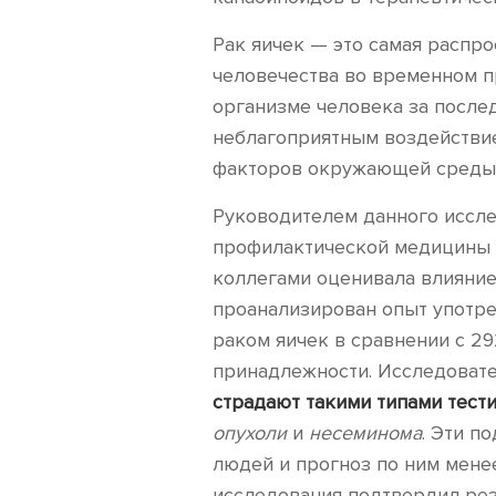
Рак яичек — это самая распр
человечества во временном п
организме человека за после
неблагоприятным воздействие
факторов окружающей среды
Руководителем данного иссл
профилактической медицины К
коллегами оценивала влияние
проанализирован опыт употре
раком яичек в сравнении с 2
принадлежности. Исследовате
страдают такими типами тест
опухоли
и
несеминома
. Эти п
людей и прогноз по ним менее
исследования подтвердил ре