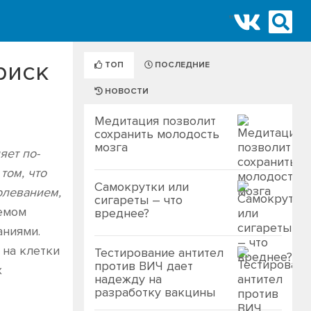
"
риск
ТОП
ПОСЛЕДНИЕ
НОВОСТИ
Медитация позволит
сохранить молодость
мозга
яет по-
том, что
Самокрутки или
олеванием,
сигареты – что
уемом
вреднее?
аниями.
на клетки
Тестирование антител
против ВИЧ дает
х
надежду на
разработку вакцины