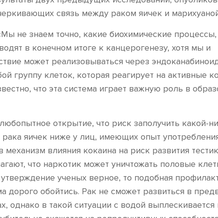
черкивающих связь между раком яичек и марихуаной
«Мы не знаем точно, какие биохимические процессы,
одят в конечном итоге к канцерогенезу, хотя мы и
йствие может реализовываться через эндоканабинои
бой группу клеток, которая реагирует на активные 
вестно, что эта система играет важную роль в обра
 любопытное открытие, что риск заполучить какой-н
 рака яичек ниже у лиц, имеющих опыт употребления
в механизм влияния кокаина на риск развития тести
лагают, что наркотик может уничтожать половые клет
утверждение ученых верное, то подобная профилак
а дорого обойтись. Рак не сможет развиться в пред
, однако в такой ситуации с водой выплескивается 