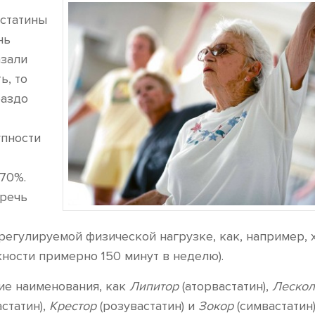
(статины
нь
азали
ь, то
раздо
упности
 70%.
 речь
регулируемой физической нагрузке, как, например, 
ности примерно 150 минут в неделю).
кие наименования, как
Липитор
(аторвастатин),
Лескол
статин),
Крестор
(розувастатин) и
Зокор
(симвастатин)