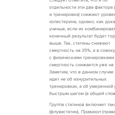
Следует отметить, что и по
отдельности эти два фактора 
и тренировка) снижают урове
холестерина, однако, как док
ученые, если их комбинироват
конечный результат будет го
выше. Так, статины снижают
смертность на 35%, а в совок
с физическими тренировками
смертность снижается уже на
Заметим, что в данном случае
идет не об изнурительных
тренировках, а об умеренной 
быстрым шагом (в общей слож
Группа статинов включает та
(флувастатин),
Правахол
(права