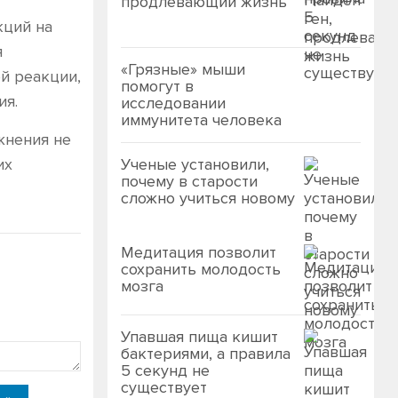
продлевающий жизнь
кций на
я
«Грязные» мыши
й реакции,
помогут в
ия.
исследовании
иммунитета человека
жнения не
их
Ученые установили,
почему в старости
сложно учиться новому
Медитация позволит
сохранить молодость
мозга
Упавшая пища кишит
бактериями, а правила
5 секунд не
существует