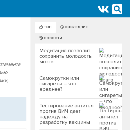
"
ТОП
ПОСЛЕДНИЕ
НОВОСТИ
Медитация позволит
сохранить молодость
мозга
ртамента
лью
Самокрутки или
ями,
сигареты – что
вреднее?
Тестирование антител
против ВИЧ дает
надежду на
разработку вакцины