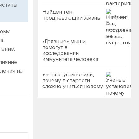
иступы
Найден ген,
продлевающий жизнь
ному
ра
«Грязные» мыши
помогут в
ление.
исследовании
иммунитета человека
лияние
ления на
Ученые установили,
почему в старости
сложно учиться новому