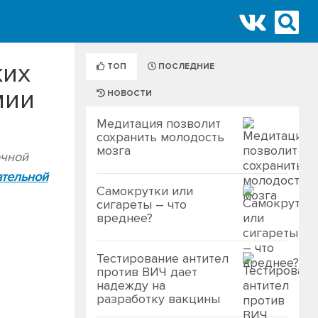
"
ких
ТОП
ПОСЛЕДНИЕ
мии
НОВОСТИ
Медитация позволит
сохранить молодость
мозга
очной
тельной
Самокрутки или
сигареты – что
вреднее?
Тестирование антител
против ВИЧ дает
надежду на
разработку вакцины