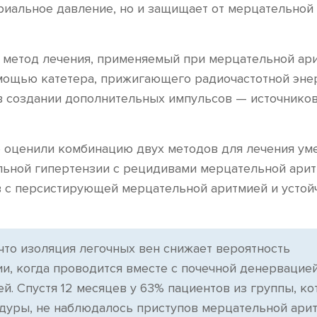
риальное давление, но и защищает от мерцательной
 метод лечения, применяемый при мерцательной ари
мощью катетера, прижигающего радиочастотной эне
 в создании дополнительных импульсов — источнико
е оценили комбинацию двух методов для лечения ум
льной гипертензии с рецидивами мерцательной арит
в с персистирующей мерцательной аритмией и устой
что изоляция легочных вен снижает вероятность
и, когда проводится вместе с почечной денервацией
й. Спустя 12 месяцев у 63% пациентов из группы, ко
дуры, не наблюдалось приступов мерцательной арит