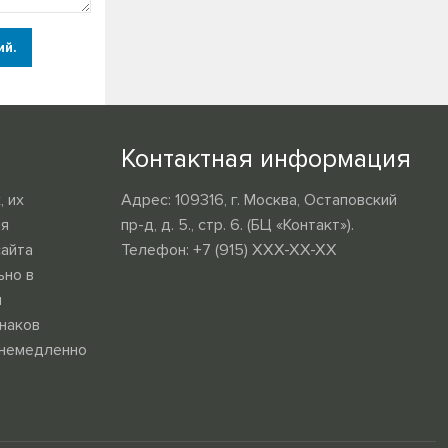
ий.
Контактная информация
 их
Адрес: 109316, г. Москва, Остаповский
ия
пр-д, д. 5., стр. 6. (БЦ «Контакт»).
сайта
Телефон: +7 (915) XXX-XX-XX
ьно в
и
наков
 немедленно