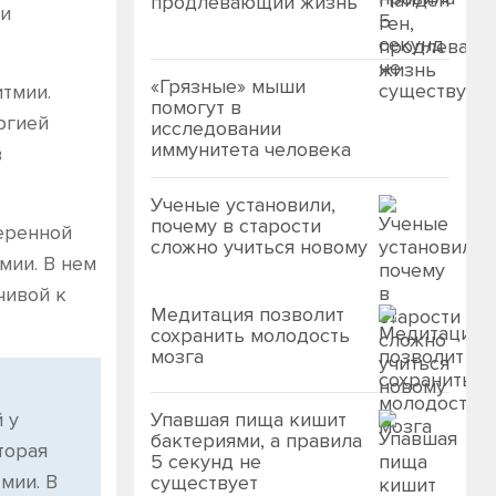
продлевающий жизнь
 и
«Грязные» мыши
тмии.
помогут в
ргией
исследовании
иммунитета человека
в
Ученые установили,
почему в старости
еренной
сложно учиться новому
мии. В нем
чивой к
Медитация позволит
сохранить молодость
мозга
Упавшая пища кишит
 у
бактериями, а правила
торая
5 секунд не
мии. В
существует