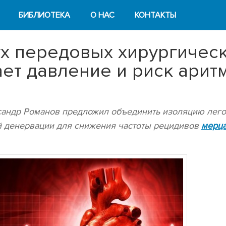
БИБЛИОТЕКА
О НАС
КОНТАКТЫ
х передовых хирургичес
ет давление и риск арит
сандр Романов предложил объединить изоляцию лег
й денервации для снижения частоты рецидивов
мерца