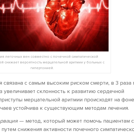
ия легочных вен совместно с почечной симпатической
й снижает вероятность мерцательной аритмии у больных с
гипертонией.
 связана с самым высоким риском смерти, в 3 раза
аз увеличивает склонность к развитию сердечной
 приступы мерцательной аритмии происходят на фон
лучаев устойчива к существующим методам лечения.
ервация
— метод, который может помочь пациентам 
 путем снижения активности почечного симпатическо