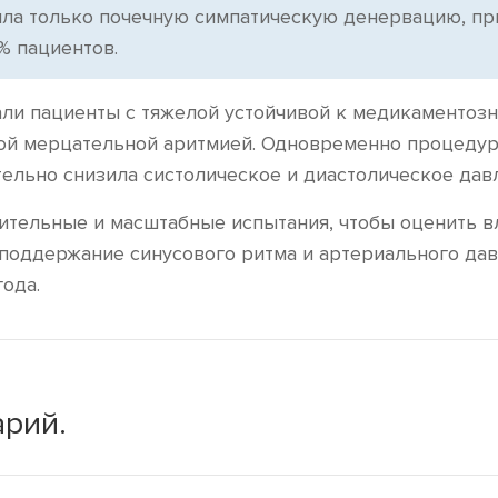
шла только почечную симпатическую денервацию, пр
% пациентов.
ли пациенты с тяжелой устойчивой к медикаментоз
кой мерцательной аритмией. Одновременно процеду
тельно снизила систолическое и диастолическое дав
ительные и масштабные испытания, чтобы оценить в
поддержание синусового ритма и артериального дав
ода.
рий.